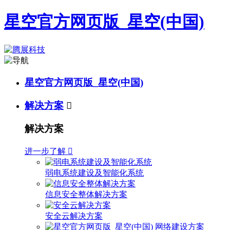
星空官方网页版_星空(中国)
星空官方网页版_星空(中国)
解决方案

解决方案
进一步了解

弱电系统建设及智能化系统
信息安全整体解决方案
安全云解决方案