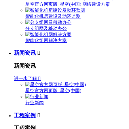
星空官方网页版_星空(中国) 网络建设方案
智能化机房建设及动环监测
分支组网及移动办公
智能化组网解决方案
新闻资讯

新闻资讯
进一步了解

星空官方网页版_星空(中国)
行业新闻
工程案例

工程案例