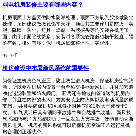
弱电机房装修主要有哪些内容？
机房顶面上方需要做防水防潮处理，顶面下方刷乳胶漆做防尘
处理，顶部建议做微孔铝扣天花，顶面其主要作用是防火、美
观、降噪、防尘。灯具、烟感、温感探头等均安装在机房顶
面，由于顶面管线繁多，安装时各系统管路必须横平竖直，错
落有致，排列有序，保证机房底部整体性、美观性。
05-10

机房建设中布署新风系统的重要性
为保证主机房空气正压，防止灰尘进入机房，保证机房空气清
新，所以要在机房内设置一台全热交换器新风机，并且加安装
净化过滤装置和防火阀门。 新房还有通过的管道送到机房内
部，并且在内部的出入口方案安装上防火阀以及电动风量的调
节阀。 并且要确保机房区域每小时换气的次数大于或等于3
次。 排气设计应具有消防事故排气和自然排气功能。 新风换
气系统能与消防系统联动，一旦发生火灾事故，便能自动切断
新风进风。 机房的新风系统可以确保机房空调正常运行及机
房合理的正压状态。