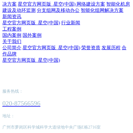
决方案
星空官方网页版_星空(中国) 网络建设方案
智能化机房
建设及动环监测
分支组网及移动办公
智能化组网解决方案
新闻资讯
星空官方网页版_星空(中国)
行业新闻
工程案例
国内案例
国外案例
关于我们
公司简介
星空官方网页版_星空(中国)
荣誉资质
发展历程
合
作品牌
星空官方网页版_星空(中国)
星空官方网页版_星空(中国)
服务热线：
020-87566596
地址：
广州市萝岗区科学城科学大道绿地中央广场E栋2716室